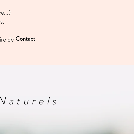
e...)
s.
Contact
ire de
Naturels