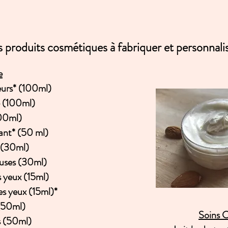
s produits cosmétiques à fabriquer et personnali
e
eurs* (100ml)
e (100ml)
100ml)
ant* (50 ml)
a (30ml)
euses (30ml)
s yeux (15ml)
s yeux (15ml)*
 (50ml)
Soins 
s (50ml)