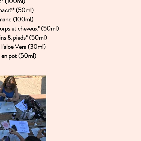
nt* (100ml)
nacré* (50ml)
and (100ml)
 corps et cheveux* (50ml)
ins & pieds* (50ml)
l'aloe Vera (30ml)
 en pot (50ml)