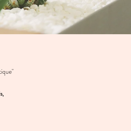
tique"
ls,