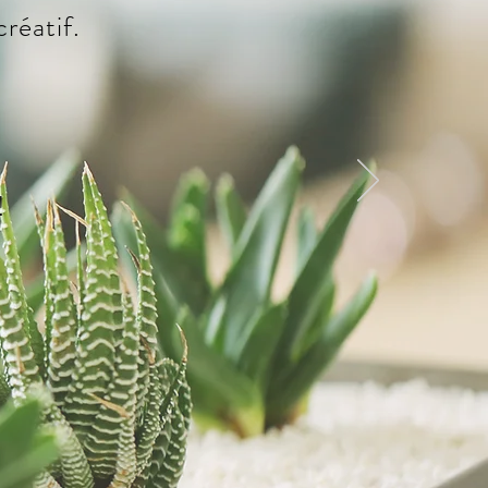
créatif.
!