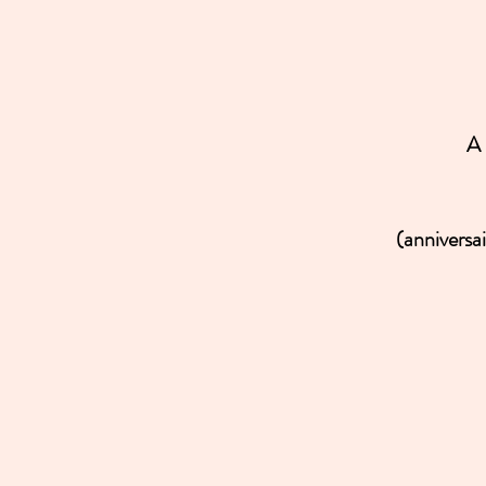
A 
(anniversai