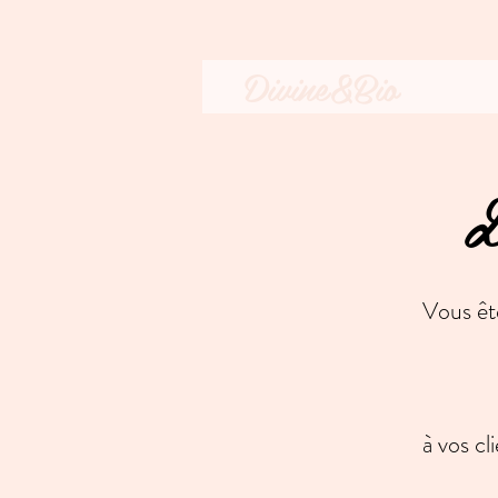
Divine&Bio
L
Vous ê
à vos cl