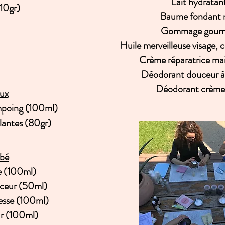
Lait hydrata
(10gr)
Baume fondant 
Gommage gourm
Huile merveilleuse visage,
Crème réparatrice ma
Déodorant douceur à 
Déodorant crème
ux
poing (100ml)
lantes (80gr)
bé
re (100ml)
ceur (50ml)
esse (100ml)
ur (100ml)