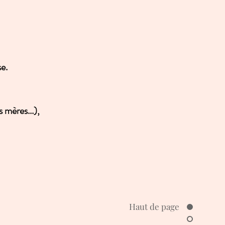
e.
s
mères
...),
Haut de page