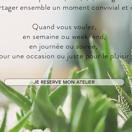
rtager ensemble un
moment
convivial et 
Quand vous voulez,
en semaine ou week-end,
en journée ou soirée,
our une occasion
ou juste pour le plaisir 
JE RESERVE MON ATELIER