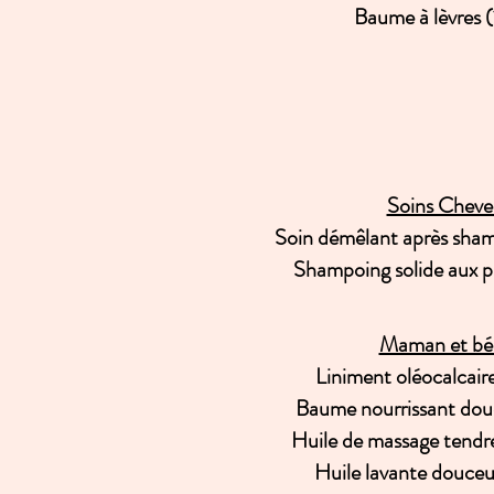
Baume à lèvres 
Soins Cheve
Soin
démêlant
après
sham
Shampoing solide aux p
Maman et bé
Liniment oléocalcai
Baume nourrissant dou
Huile de massage tendr
Huile lavante douce