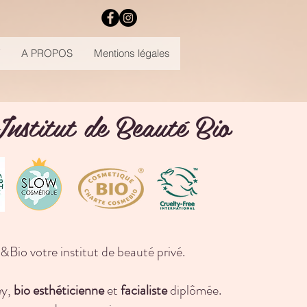
A PROPOS
Mentions légales
Institut de Beauté
Bio
&Bio votre institut de beauté privé.
ey,
bio esthéticienne
et
facialiste
diplômée.