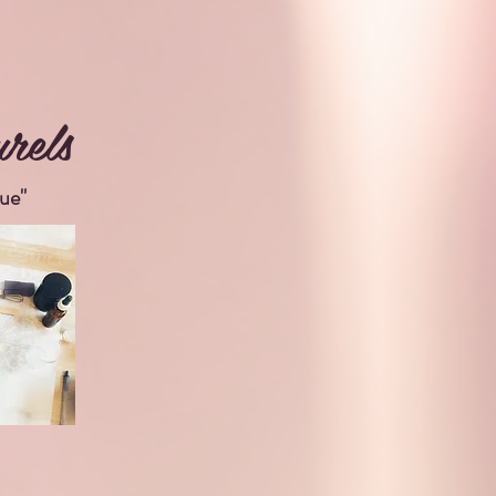
rels
ue"