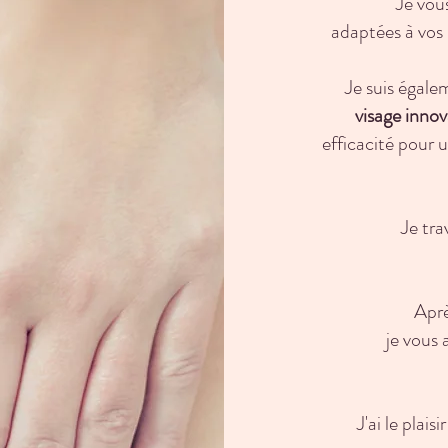
Je vou
adaptées à vos
Je suis égale
visage
innov
efficacité
pour u
Je tra
Aprè
je vous 
J'ai le plais