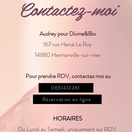
Contactez-moi
Audrey pour Divine&Bio
167 rue Hervé Le Roy
14880 Hermanville-sur-mer
Pour prendre RDV, contactez moi au
06.51.41.33.61
0651413361
ou
divineetbio@gmail.com
Réservation en ligne
HORAIRES
Du Lundi au Samedi, uniquement sur RDV.